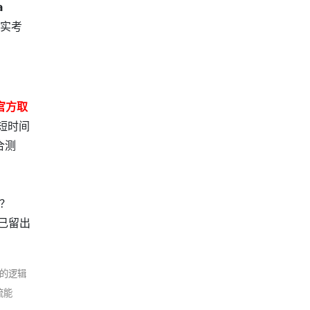
a
其实考
S官方取
短时间
合测
呢？
己留出
者的逻辑
流能