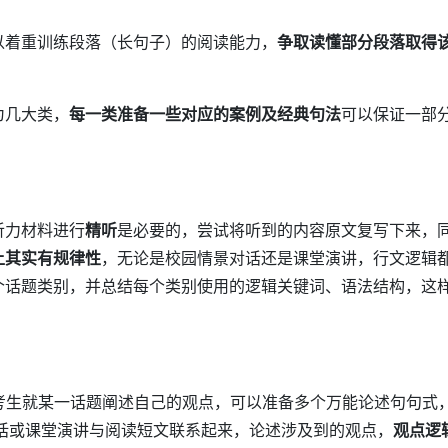
以着重训练段落（长句子）的阅读能力，
争取读懂部分段落取得
为几大类，
每一类准备一些对应的案例及经典句法
可以保证一部
听力材料进行
精听
是必要的，尝试将听到的内容原文复写下来，
上其实有规律性
，无论是校园情景对话还是课堂演讲，行文逻辑
个话题类别，并总结每个类别使用的逻辑关键词、语法结构，这
考生就某一话题阐述自己的观点，可以准备多个万能论述句句式
话或课堂演讲与阅读短文联系起来，论述涉及到的观点，
观点逻