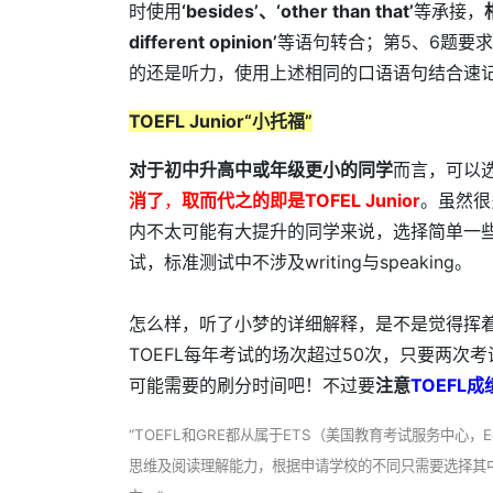
时使用
‘besides’、‘other than that’
等承接，
different opinion’
等语句转合；第5、6题要
的还是听力，使用上述相同的口语语句结合速
TOEFL Junior“小托福”
对于初中升高中或年级更小的同学
而言，可以选择
消了
，
取而代之的即是TOFEL Junior
。虽然很
内不太可能有大提升的同学来说，选择简单一些的T
试，标准测试中不涉及writing与speaking。
怎么样，听了小梦的详细解释，是不是觉得挥着“
TOEFL每年考试的场次超过50次，只要两次
可能需要的刷分时间吧！不过要
注意
TOEFL
“TOEFL和GRE都从属于ETS（美国教育考试服务中心，Educ
思维及阅读理解能力，根据申请学校的不同只需要选择其中