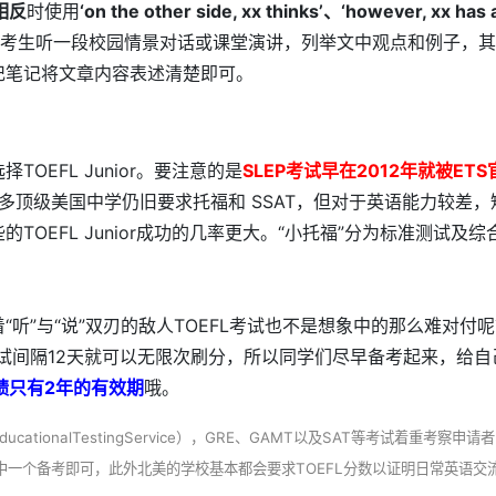
相反
时使用
‘on the other side, xx thinks’、‘however, xx has 
求考生听一段校园情景对话或课堂演讲，列举文中观点和例子，
记笔记将文章内容表述清楚即可。
TOEFL Junior。要注意的是
SLEP考试早在2012年就被ET
多顶级美国中学仍旧要求托福和 SSAT，但对于英语能力较差，
OEFL Junior成功的几率更大。“小托福”分为标准测试及综
听”与“说”双刃的敌人TOEFL考试也不是想象中的那么难对付
考试间隔12天就可以无限次刷分，所以同学们尽早备考起来，给自
成绩只有2年的有效期
哦。
ationalTestingService），GRE、GAMT以及SAT等考试着重考察申请
一个备考即可，此外北美的学校基本都会要求TOEFL分数以证明日常英语交