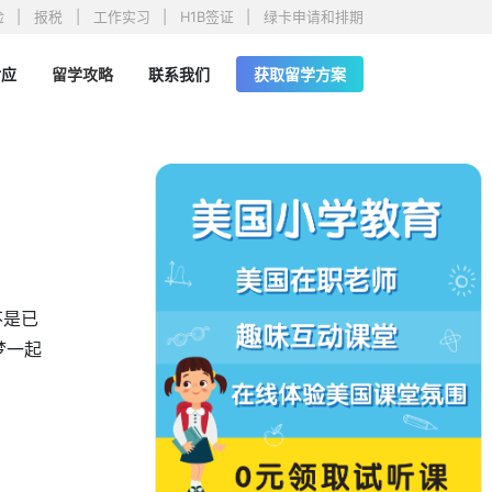
险
报税
工作实习
H1B签证
绿卡申请和排期
对应
留学攻略
联系我们
获取留学方案
不是已
梦一起