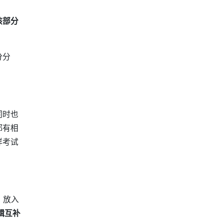
该部分
分分
同时也
都有相
样考试
，放入
辑互补