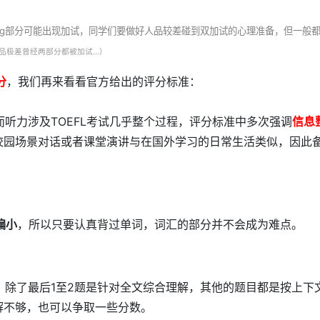
stening部分可能出现加试，同学们要做好人品较差碰到双加试的心理准备，但一般
品极差曾经两部分都被加试…）
分
，我们再来看看官方给出的评分标准：
而听力涉及TOEFL考试几乎整个过程，评分标准中多次强调
信息
校园场景对话或者课堂演讲与在国外学习的日常生活类似，因此
偏小
，所以只要认真背过单词，词汇的部分并不会成为难点。
中，除了最后1至2题是针对全文综合理解，其他的题目都是按上下
解不够，也可以争取一些分数。