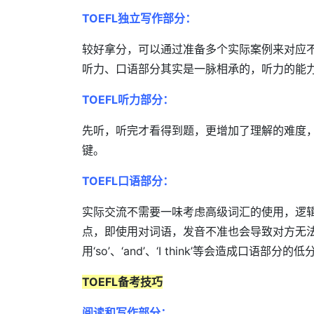
TO
EFL独立写作部分：
较好拿分，可以通过准备多个实际案例来对应
听力、口语部分其实是一脉相承的，听力的能
TOEFL听力部分：
先听，听完才看得到题，更增加了理解的难度
键。
TOEFL口语部分：
实际交流不需要一味考虑高级词汇的使用，逻
点，即使用对词语，发音不准也会导致对方无
用‘so’、‘and’、‘I think’等会造成口语部分的低
TOEFL备考技巧
阅读和写作部分：