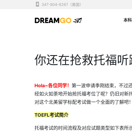
Skip
347-904-6267（美国）
to
content
本科
纽约留学中介 | 美国留
Dreamgo
你还在抢救托福听
Hola~各位同学！
第一波申请季刚结束，不过
经如火如荼地开始抢托福考位了呢？仍旧对新
对这个北美留学标配考试做一个全面的了解吧
TOEFL考试简介
托福考试的时间流程及对应试题类型如下表所