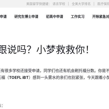
美国留学快捷键：
语言学校
全美大学排名
医疗保
申请
研究生博士申请
初高中申请
工作实习
开除紧急
学 | 100%录取的本土精品留学机构
跟说吗？小梦救救你！
还有很多学校还接受申请，同学们也还有机会刷托福分数。你是
托福（
TOEFL iBT
）感到一头雾水的亲们也别紧张，今天跟着小
！
示：