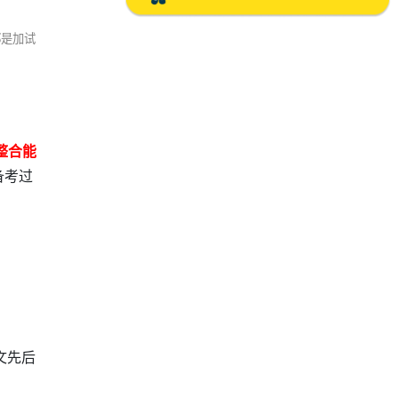
都是加试
整合能
备考过
文先后