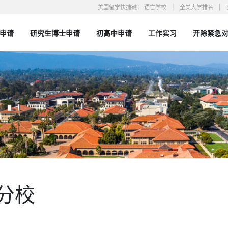
美国留学快捷键：
语言学校
全美大学排名
申请
研究生博士申请
初高中申请
工作实习
开除紧急
| 100%录取的本土精品留学机构
分校