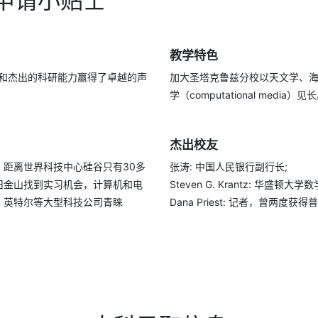
申请小贴士
教学特色
平和杰出的科研能力赢得了卓越的声
加大圣塔克鲁兹分校以天文学、
学（computational media）见
杰出校友
距离世界科技中心硅谷只有30多
张涛: 中国人民银行副行长;
旧金山找到实习机会，计算机和电
Steven G. Krantz: 华盛顿大学
骨文、英特尔等大型科技公司青睐
Dana Priest: 记者，曾两度获