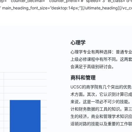
ep=”” counter_decimal=”” counter_prefix=”#” speed=”3″ el_class=”d-f
in_heading_font_size=”desktop:14px;”][/ultimate_heading][/vc_co
心理学
心理学专业有两种选择：普通专
上级必修课程中有所不同。这两
会满足于高级别研讨会。
商科和管理
UCSC的商学院有几个突出的优
术方面。其次，它认识到计算已
来说，这是一项必不可少的技能
计和财务数据的工具的知识。第
生的经济，商业和管理学术知识
适销对路的技能以及重要的工作