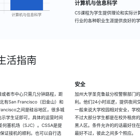
计算机与信息科学
CS课程为学生提供理论和实际计
行业的各种职业生涯提供良好的
生活指南
安全
滩或者市中心只需几分钟路程，距
加州大学圣克鲁兹分校警察部门
San Francisco（旧金山）和
利。他们24小时巡逻，提供夜间
Francisco之间是硅谷地区，很多城
一般来说大学校园相对安全，学校
出示学生证即可，具体的运营时间
不过大部分学生都是在校外租房
圣何塞机场（SJC）。CSSA是提
黑人区。条件允许的的话最好住
，保证接机的顺利。也可以自行选
最好不过，彼此之间多个照应。