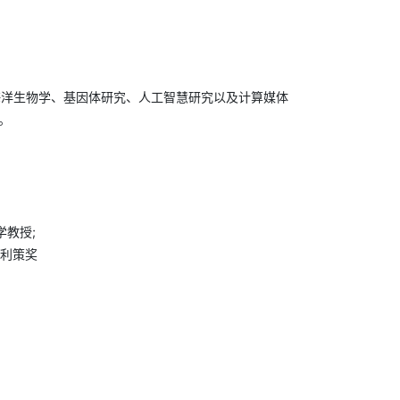
海洋生物学、基因体研究、人工智慧研究以及计算媒体
长。
数学教授;
得普利策奖