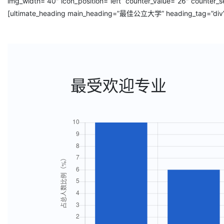
img_width=”40″ icon_position=”left” counter_value=”26″ counter_s
[ultimate_heading main_heading=”最佳公立大学” heading_tag=”div” ma
最受欢迎专业