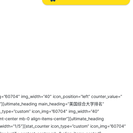
=”60704″ img_width=”40″ icon_position=”left” counter_value=”
-center”][ultimate_heading main_heading=”美国综合大学排名”
con_type=”custom” icon_img=”60704″ img_width=”40″
ent-center mb-0 align-items-center”][ultimate_heading
idth=”1/5″][stat_counter icon_type=”custom” icon_img=”60704″