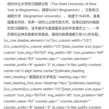
纽约州立大学宾汉姆顿分校（The State University of New
York at Binghamton，简称SUNY-Binghamton），又称宾汉
姆顿大学（Binghamton University）， 始建于1946年，是美
国著名学府，世界一流的公立研究型大学。坐落在纽约州南部
的宾汉姆顿市，该市被评为美国最安全的中型城市之一，一年
四季的丛林风景都非常美丽，离纽约和费城都只有3小时车程。
[vc_row disable_element=”no”][vc_column width=”1/5″]
[/vc_column][vc_column width=”1/5″][stat_counter icon_type=”
custom” icon_img=”60704″ img_width=”40″ icon_position=”left”
counter_value=”83″ counter_sep=”” counter_decimal=””
counter_prefix=”#” speed=”3″ el_class=”d-flex justify-content-
center mb-0 align-items-center”][ultimate_heading
main_heading=”美国综合大学排名” heading_tag=”div”
main_heading_font_size=”desktop:14px;”][/ultimate_heading]
[/vc_column][vc_column width=”1/5″][stat_counter icon_type=”
custom” icon_img=”60704″ img_width=”40″ icon_position=”left”
counter_value=”62″ counter_sep=”” counter_decimal=””
counter_prefix=”#” speed=”3″ el_class=”d-flex justify-content-