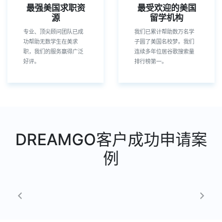
最强美国求职资
最受欢迎的美国
源
留学机构
专业、顶尖顾问团队已成
我们已累计帮助数万名学
功帮助无数学生在美求
子圆了美国名校梦。我们
职，我们的服务赢得广泛
连续多年位居谷歌搜索量
好评。
排行榜第一。
DREAMGO客户成功申请案
例
Previous
Nex