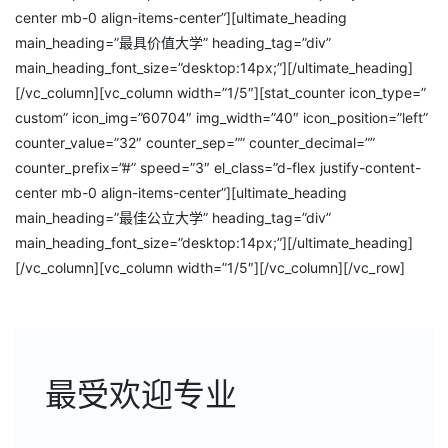
center mb-0 align-items-center”][ultimate_heading
main_heading=”最具价值大学” heading_tag=”div”
main_heading_font_size=”desktop:14px;”][/ultimate_heading]
[/vc_column][vc_column width=”1/5″][stat_counter icon_type=”
custom” icon_img=”60704″ img_width=”40″ icon_position=”left”
counter_value=”32″ counter_sep=”” counter_decimal=””
counter_prefix=”#” speed=”3″ el_class=”d-flex justify-content-
center mb-0 align-items-center”][ultimate_heading
main_heading=”最佳公立大学” heading_tag=”div”
main_heading_font_size=”desktop:14px;”][/ultimate_heading]
[/vc_column][vc_column width=”1/5″][/vc_column][/vc_row]
最受欢迎专业