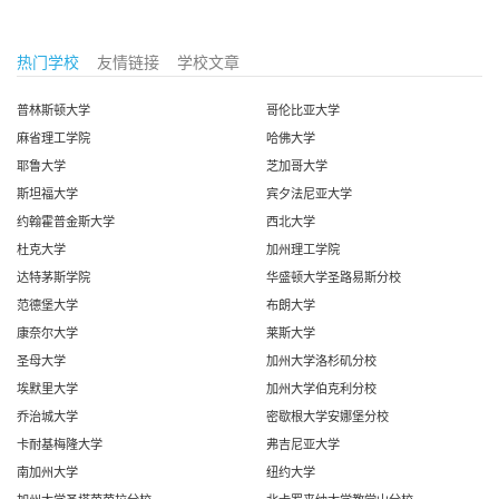
热门学校
友情链接
学校文章
普林斯顿大学
哥伦比亚大学
麻省理工学院
哈佛大学
耶鲁大学
芝加哥大学
斯坦福大学
宾夕法尼亚大学
约翰霍普金斯大学
西北大学
杜克大学
加州理工学院
达特茅斯学院
华盛顿大学圣路易斯分校
范德堡大学
布朗大学
康奈尔大学
莱斯大学
圣母大学
加州大学洛杉矶分校
埃默里大学
加州大学伯克利分校
乔治城大学
密歇根大学安娜堡分校
卡耐基梅隆大学
弗吉尼亚大学
南加州大学
纽约大学