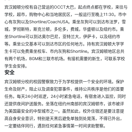
宾汉姆顿分校有自己营运的OCCT大巴，起点终点都在学校，来往与
学校，超市，购物中心和当地居民区，一般运行至晚上11:30。市中
心有灰狗以及Shortline/CoachUSA。乘坐灰狗可以到达布法罗，雪
城，罗彻斯特，斯克兰顿，多伦多，费城，华盛顿以及纽约市。乘
坐Shortline可以到达奥尔巴尼，亚特兰大，伊萨卡，以及纽约市
等。乘坐公交基本可以到达市区的任何地方。持有宾汉姆顿大学学
生卡可以免费乘坐校车、市内灰狗和Shortline。宾汉姆顿地区总共
有两个机场，BGM和三联市机场。有接机需要的新生，可联系学校
学生会安排。
安全
宾汉姆顿分校的校园警察致力于为学校提供一个安全的环境。保护
生命及财产，阻止以及调查犯罪事件，维持公共秩序是他们的首要
任务。每天24小时巡逻，24小时紧急电话，有宿舍进入监控，同时
还提供夜间护送服务。坐落在纽约州南部的宾汉姆顿市，该市被评
为美国最安全的中型城市之一。虽然如此，校外住宿还是要注意提
高自身安全意识，特别是天黑后避免单独到处晃荡，不得已外出，
一定要结伴同行，遇到任何紧急事情第一时间求助警察。