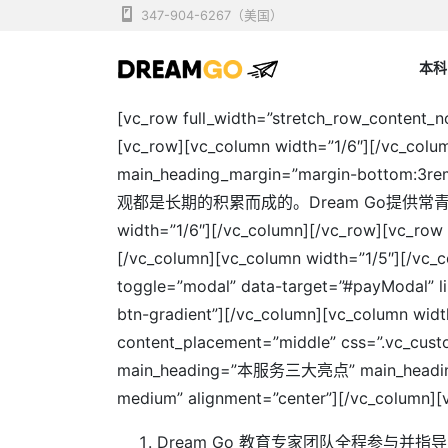
Skip
347-904-6267（美国）
to
content
本科
纽约留学中介 | 美国留
Dreamgo
[vc_row full_width=”stretch_row_content_n
[vc_row][vc_column width=”1/6″][/vc_colum
main_heading_margin=”margin-bot
观都是长期的积累而成的。Dream Go提供常青藤VI
width=”1/6″][/vc_column][/vc_row][vc_row
[/vc_column][vc_column width=”1/5″][/vc_c
toggle=”modal” data-target=”#payModa
btn-gradient”][/vc_column][vc_column widt
content_placement=”middle” css=”.vc_custo
main_heading=”本服务三大亮点” main_heading_ma
medium” alignment=”center”][/vc_column][
Dream Go 教育专家团队全程参与并