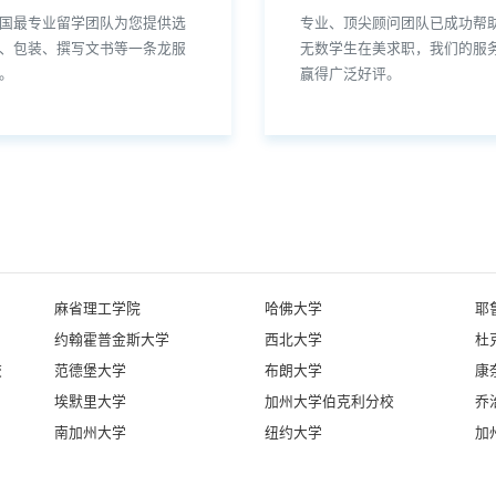
国最专业留学团队为您提供选
专业、顶尖顾问团队已成功帮
、包装、撰写文书等一条龙服
无数学生在美求职，我们的服
。
赢得广泛好评。
麻省理工学院
哈佛大学
耶
约翰霍普金斯大学
西北大学
杜
校
范德堡大学
布朗大学
康
埃默里大学
加州大学伯克利分校
乔
南加州大学
纽约大学
加