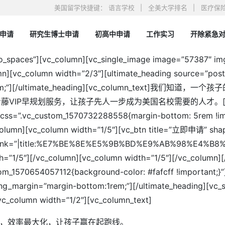
美国留学快捷键：
语言学校
全美大学排名
医疗保
申请
研究生博士申请
初高中申请
工作实习
开除紧急
学 | 100%录取的本土精品留学机构
o_spaces”][vc_column][vc_single_image image=”57387″ img
n][vc_column width=”2/3″][ultimate_heading source=”post_
tom:3rem;”][/ultimate_heading][vc_column_tex
P早规划服务，让孩子先人一步成为美国名校需要的人才。[/vc_column_
 css=”.vc_custom_1570732288558{margin-bottom: 5rem !imp
olumn][vc_column width=”1/5″][vc_btn title=”立即申请” shape
l” link=”|title:%E7%BE%8E%E5%9B%BD%E9%AB%98%E4%B8
h=”1/5″][/vc_column][vc_column width=”1/5″][/vc_column][
m_1570654057112{background-color: #fafcff !important;}”
rgin=”margin-bottom:1rem;”][/ultimate_heading][vc_si
vc_column width=”1/2″][vc_column_text]
指导，效率最大化，让孩子赢在起跑线。