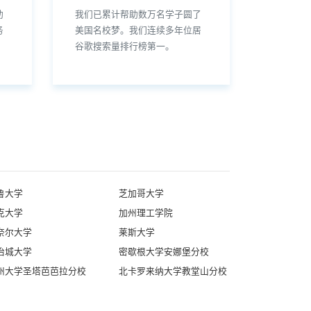
助
我们已累计帮助数万名学子圆了
务
美国名校梦。我们连续多年位居
谷歌搜索量排行榜第一。
鲁大学
芝加哥大学
克大学
加州理工学院
奈尔大学
莱斯大学
治城大学
密歇根大学安娜堡分校
州大学圣塔芭芭拉分校
北卡罗来纳大学教堂山分校