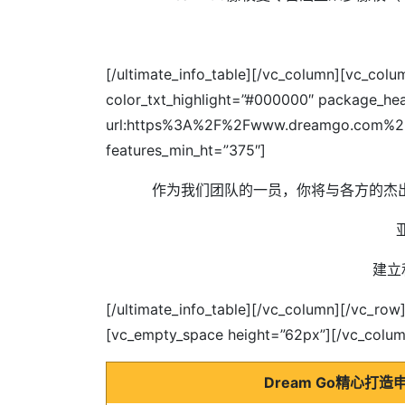
[/ultimate_info_table][/vc_column][vc_colu
color_txt_highlight=”#000000″ package_
url:https%3A%2F%2Fwww.dreamgo.co
features_min_ht=”375″]
作为我们团队的一员，你将与各方的杰
建立
[/ultimate_info_table][/vc_column][/vc_r
[vc_empty_space height=”62px”][/vc_colum
Dream Go精心打造