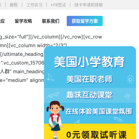
险
报税
工作实习
H1B签证
绿卡申请和排期
对应
留学攻略
联系我们
获取留学方案
_size=”full”][/vc_column][/vc_row][vc_row
umn][vc_column width=”2/3″]
][/ultimate_heading][/vc_column][vc_column
ss=”.vc_custom_1570654057112{background-
合人群” main_heading_margin=”margin-
ze=”medium” alignment=”center”]