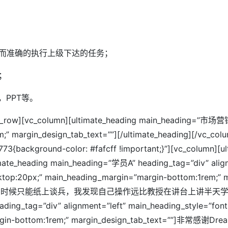
而准确的执行上级下达的任务；
；
l，PPT等。
w][vc_row][vc_column][ultimate_heading main_headi
” margin_design_tab_text=””][/ultimate_heading][/vc_colu
3{background-color: #fafcff !important;}”][vc_column][ul
imate_heading main_heading=”学员A” heading_tag=”div” align
desktop:20px;” main_heading_margin=”margin-bottom:1r
时候只能纸上谈兵，我发现自己操作远比教授在讲台上讲半天学的快很多。[
ing_tag=”div” alignment=”left” main_heading_style=”font
n=”margin-bottom:1rem;” margin_design_tab_text